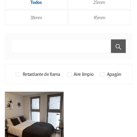
Todos
25mm
38mm
45mm
Retardante de llama
Aire limpio
Apagó́n