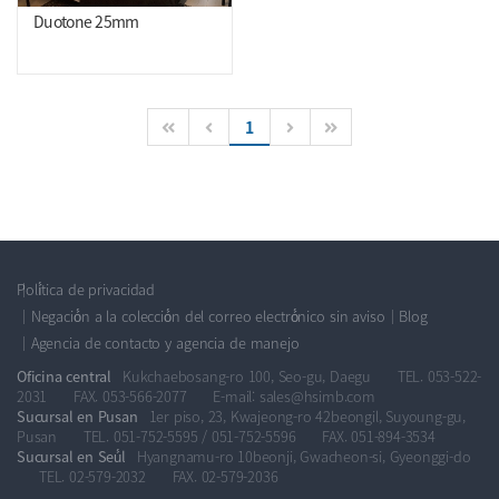
Duotone 25mm
1
Polí́tica de privacidad
Negació́n a la colecció́n del correo electró́nico sin aviso
Blog
Agencia de contacto y agencia de manejo
Oficina central
Kukchaebosang-ro 100, Seo-gu, Daegu
TEL. 053-522-
2031
FAX. 053-566-2077
E-mail: sales@hsimb.com
Sucursal en Pusan
1er piso, 23, Kwajeong-ro 42beongil, Suyoung-gu,
Pusan
TEL. 051-752-5595 / 051-752-5596
FAX. 051-894-3534
Sucursal en Seú́l
Hyangnamu-ro 10beonji, Gwacheon-si, Gyeonggi-do
TEL. 02-579-2032
FAX. 02-579-2036