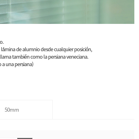
o.
 lá́mina de alumnio desde cualquier posició́n,
e llama tambié́n como la persiana veneciana.
o a una persiana)
50mm