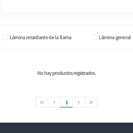
Lá́mina retardante de la llama
Lá́mina general
No hay productos registrados.
1