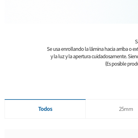
S
Se usa enrollando la lá́mina hacia arriba o ex
y la luz y la apertura cuidadosamente. Siend
(Es posible prod
Todos
25mm