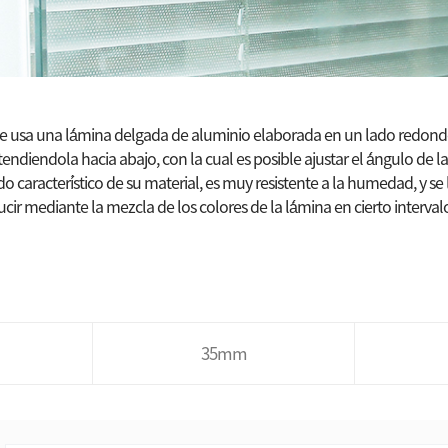
e usa una lá́mina delgada de aluminio elaborada en un lado redond
tendiendola hacia abajo, con la cual es posible ajustar el á́ngulo de la
o caracterí́stico de su material, es muy resistente a la humedad, y s
ucir mediante la mezcla de los colores de la lá́mina en cierto interval
35mm